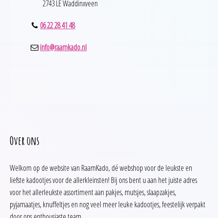
2743 LE Waddinxveen
06 22 28 41 48
info@raamkado.nl
Over ons
Welkom op de website van RaamKado, dé webshop voor de leukste en
liefste kadootjes voor de allerkleinsten! Bij ons bent u aan het juiste adres
voor het allerleukste assortiment aan pakjes, mutsjes, slaapzakjes,
pyjamaatjes, knuffeltjes en nog veel meer leuke kadootjes, feestelijk verpakt
door ons enthousiaste team.