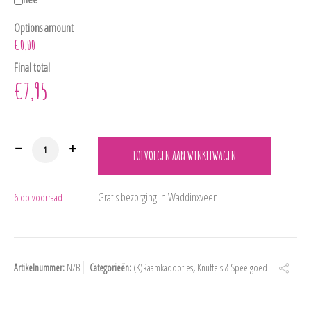
Options amount
€0,00
Final total
€
7,95
660420 Pluche "Schaap" 18 cm aantal
TOEVOEGEN AAN WINKELWAGEN
6 op voorraad
Artikelnummer:
N/B
Categorieën:
(K)Raamkadootjes
,
Knuffels & Speelgoed