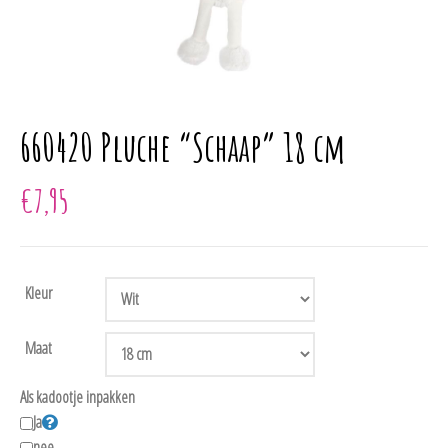
660420 Pluche “Schaap” 18 cm
€
7,95
Kleur
Maat
Als kadootje inpakken
Ja
nee