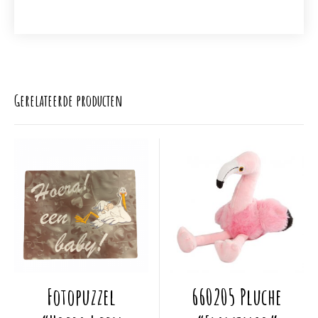
Gerelateerde producten
Dit
Dit
Fotopuzzel
660205 Pluche
product
product
heeft
heeft