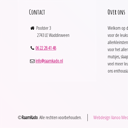
Contact
Over ons
Poolster 3
Welkom op d
2743 LE Waddinxveen
voor de leuks
allerkleinsten
06 22 28 41 48
voor het alle
mutsjes, slaa
info@raamkado.nl
veel meer leu
ons enthousi
©
RaamKado
. Alle rechten voorbehouden.
Webdesign Vanoo Med