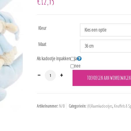
€
12,95
Kleur
Maat
Als kadootje inpakken
Ja
nee
660905 Muziekdoos "Maan/Schaap" 36 cm. aantal
TOEVOEGEN AAN WINKELWAGEN
Artikelnummer:
N/B
Categorieën:
(K)Raamkadootjes
,
Knuffels & 