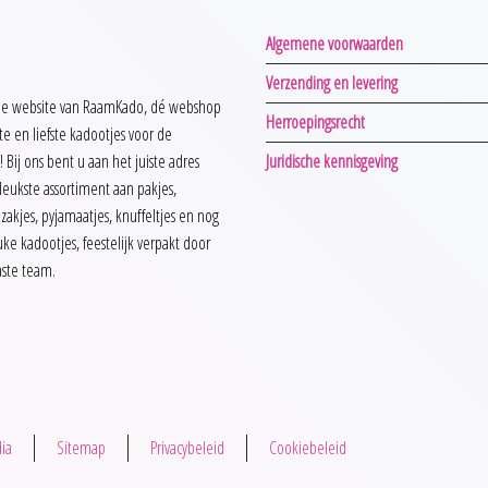
Algemene voorwaarden
Verzending en levering
e website van RaamKado, dé webshop
Herroepingsrecht
te en liefste kadootjes voor de
! Bij ons bent u aan het juiste adres
Juridische kennisgeving
rleukste assortiment aan pakjes,
pzakjes, pyjamaatjes, knuffeltjes en nog
ke kadootjes, feestelijk verpakt door
aste team.
ia
Sitemap
Privacybeleid
Cookiebeleid