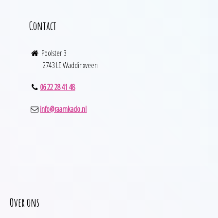
Contact
Poolster 3
2743 LE Waddinxveen
06 22 28 41 48
info@raamkado.nl
Over ons