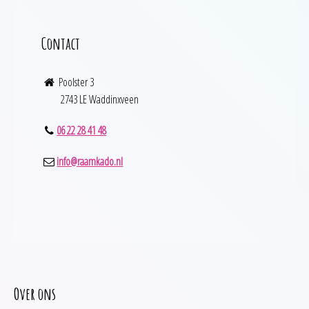
Contact
Poolster 3
2743 LE Waddinxveen
06 22 28 41 48
info@raamkado.nl
Over ons