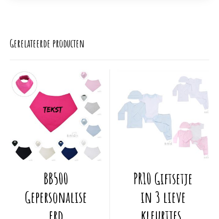
Gerelateerde producten
Dit
Dit
BB500
PR10 Giftsetje
product
product
heeft
heeft
Gepersonalise
in 3 lieve
meerdere
meerdere
erd
kleurtjes.
variaties.
variaties.