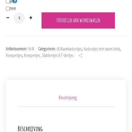
Ja
nee
BS4650 100% katoenen rompertje "Leeuwin" met naam en geboortedatum aa
TOEVOEGEN AAN WINKELWAGEN
Artikelnummer:
N/B
Categorieën:
(K)Raamkadootjes
,
Kadootjes met naam/tekst
,
Rompertjes
,
Rompertjes, Slabbertjes & T-shirtjes
Beschrijving
Beschrijving