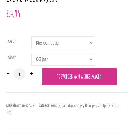
€
4,95
Kleur
Maat
BW-0503-0601 Manicuresetje in 3 lieve kleurtjes. aantal
TOEVOEGEN AAN WINKELWAGEN
Artikelnummer:
N/B
Categorieën:
(K)Raamkadootjes
,
Haartjes, Voetjes & Badje