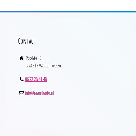
Contact
Poolster 3
2743 LE Waddinxveen
06 22 28 41 48
info@raamkado.nl