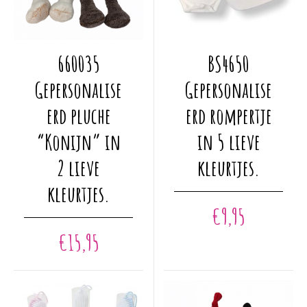
Dit
Dit
660035
BS4650
product
product
heeft
heeft
Gepersonalise
Gepersonalise
meerdere
meerdere
erd pluche
erd rompertje
variaties.
variaties.
Deze
Deze
“Konijn” in
in 5 lieve
optie
optie
2 lieve
kleurtjes.
kan
kan
gekozen
gekozen
kleurtjes.
worden
worden
€
9,95
op
op
€
15,95
de
de
productpagina
productpagina