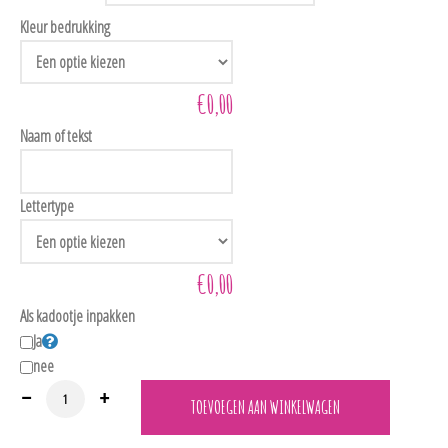
Kleur bedrukking
€0,00
Naam of tekst
Lettertype
€0,00
Als kadootje inpakken
Ja
nee
LPCmutsje Gepersonaliseerd Mutsje in 3 lieve kleurtjes. aantal
TOEVOEGEN AAN WINKELWAGEN