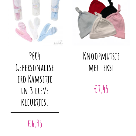
Dit
P604
Knoopmutsje
product
heeft
Gepersonalise
met tekst
meerdere
erd Kamsetje
variaties.
€
7,45
Deze
in 3 lieve
optie
kleurtjes.
kan
gekozen
worden
€
6,95
op
de