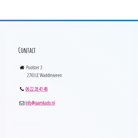
productpagina
Contact
Poolster 3
2743 LE Waddinxveen
06 22 28 41 48
info@raamkado.nl