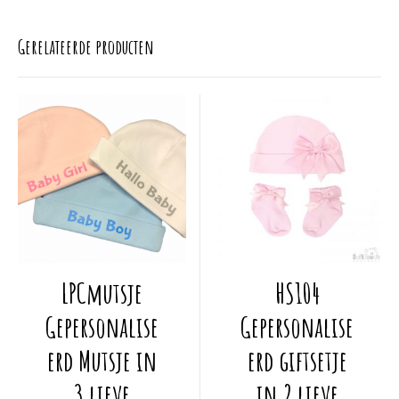
Gerelateerde producten
Dit
Dit
LPCmutsje
HS104
product
product
heeft
heeft
Gepersonalise
Gepersonalise
meerdere
meerdere
erd Mutsje in
erd giftsetje
variaties.
variaties.
Deze
Deze
3 lieve
in 2 lieve