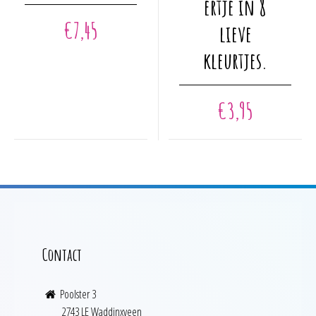
ertje in 8
variaties.
€
7,45
Deze
lieve
optie
kleurtjes.
kan
gekozen
worden
€
3,95
op
de
productpagina
Contact
Poolster 3
2743 LE Waddinxveen