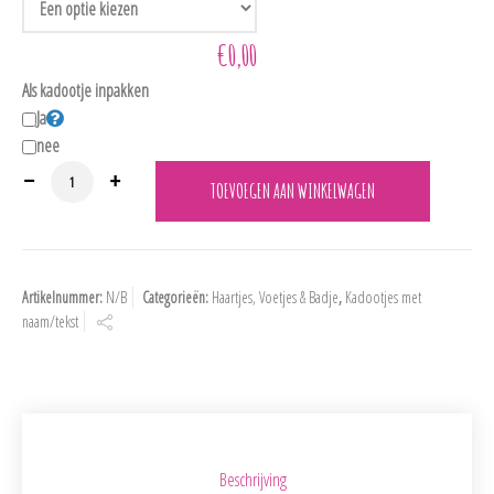
€0,00
Als kadootje inpakken
Ja
nee
P604 Gepersonaliseerd Kamsetje in 3 lieve kleurtjes. aantal
TOEVOEGEN AAN WINKELWAGEN
Artikelnummer:
N/B
Categorieën:
Haartjes, Voetjes & Badje
,
Kadootjes met
naam/tekst
Beschrijving