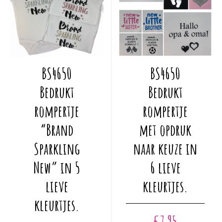
Dit
Dit
BS4650
BS4650
product
product
heeft
heeft
Bedrukt
Bedrukt
meerdere
meerdere
rompertje
rompertje
variaties.
variaties.
Deze
Deze
“Brand
met opdruk
optie
optie
Sparkling
naar keuze in
kan
kan
gekozen
gekozen
New” in 5
6 lieve
worden
worden
lieve
kleurtjes.
op
op
de
de
kleurtjes.
productpagina
productpagina
€
7,95