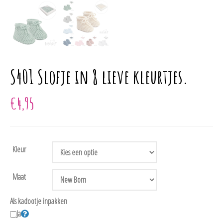
S401 Slofje in 8 lieve kleurtjes.
€
4,95
Kleur
Maat
Als kadootje inpakken
Ja