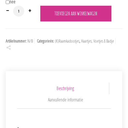
nee
S401 Slofje in 8 lieve kleurtjes. aantal
TOEVOEGEN AAN WINKELWAGEN
Artikelnummer:
N/B
Categorieën:
(K)Raamkadootjes
,
Haartjes, Voetjes & Badje
Beschrijving
Aanvullende informatie