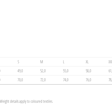
S
M
L
XL
XX
0
49,0
52,0
55,0
58,0
61
0
70,0
72,0
74,0
76,0
78
eight details apply to coloured textiles.