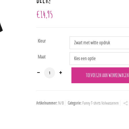
€
14,95
Kleur
Maat
T-shirt met leuke tekst "Dit krijg je als melk drinkt i.p.v. BIE
TOEVOEGEN AAN WINKELWAGEN
Artikelnummer:
N/B
Categorie:
Funny T-shirts Volwassenen