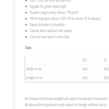
Soft T-Shirt for men and women
Regular Fit, great unisex style
Durable single jersey cotton, 155 g/m²
100 % ring-spun cotton (GYH: 85 % cotton, 15 % viscose)
Taped shoulder to shoulder
Tubular fabric without side seams
Size and care label in the collar
Sizes
2XS
XS
Width in cm
43,0
46,
Length in cm
66,0
68,
All measurements and weights are subject to standard tolerances. W
All data without guarantee and subject to change without notice.