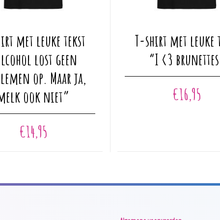
Dit
irt met leuke tekst
T-shirt met leuke 
product
heeft
lcohol lost geen
“I <3 brunettes
meerdere
lemen op. Maar ja,
variaties.
€
16,95
Deze
melk ook niet”
optie
kan
€
14,95
gekozen
worden
op
de
a
productpagina