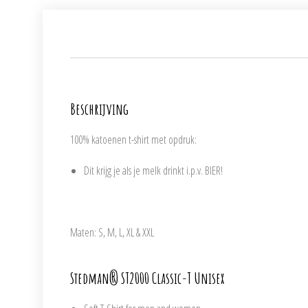
Beschrijving
100% katoenen t-shirt met opdruk:
Dit krijg je als je melk drinkt i.p.v. BIER!
Maten: S, M, L, XL & XXL
Stedman® ST2000 Classic-T Unisex