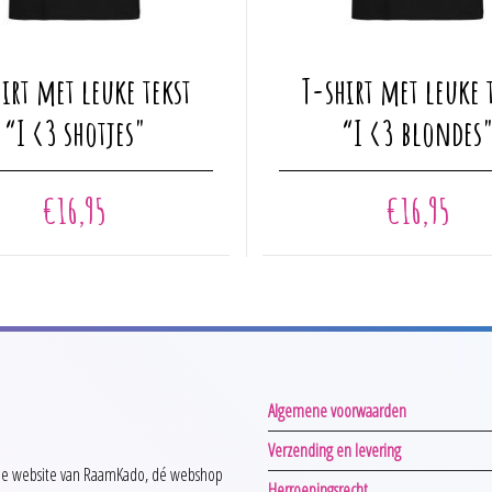
Dit
irt met leuke tekst
T-shirt met leuke 
product
heeft
“I <3 shotjes"
“I <3 blondes
meerdere
variaties.
€
16,95
€
16,95
Deze
optie
kan
gekozen
worden
op
de
a
productpagina
Algemene voorwaarden
Verzending en levering
e website van RaamKado, dé webshop
Herroepingsrecht