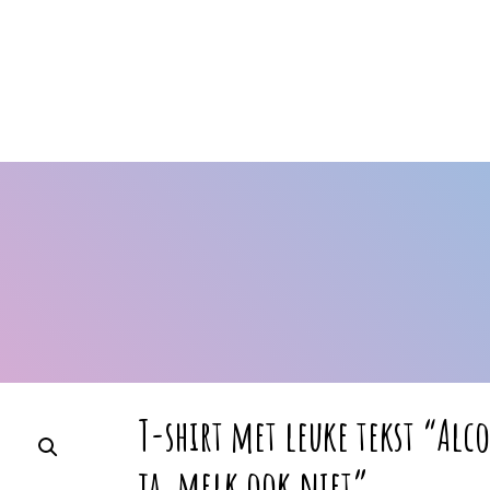
T-shirt met leuke tekst “Al
ja, melk ook niet”