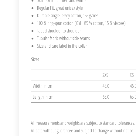
Soft T-Shirt for men and women
Regular Fit, great unisex style
Durable single jersey cotton, 155 g/m²
100 % ring-spun cotton (GYH: 85 % cotton, 15 % viscose)
Taped shoulder to shoulder
Tubular fabric without side seams
Size and care label in the collar
Sizes
2XS
XS
Width in cm
43,0
46,
Length in cm
66,0
68,
All measurements and weights are subject to standard tolerances. W
All data without guarantee and subject to change without notice.