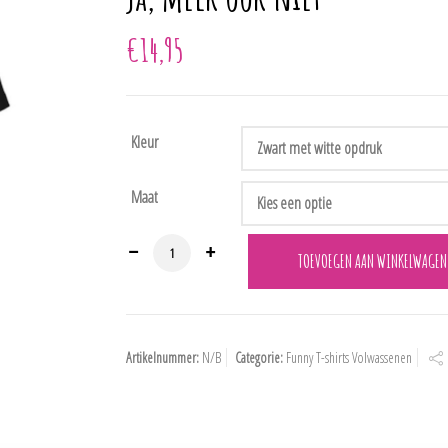
€
14,95
Kleur
Maat
T-shirt met leuke tekst "Alcohol lost geen problemen op. M
TOEVOEGEN AAN WINKELWAGEN
Artikelnummer:
N/B
Categorie:
Funny T-shirts Volwassenen