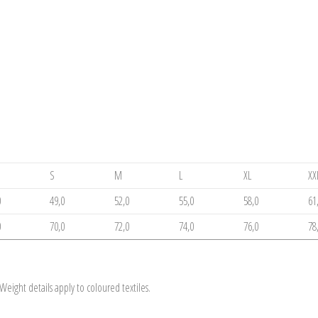
S
M
L
XL
XX
0
49,0
52,0
55,0
58,0
61
0
70,0
72,0
74,0
76,0
78
eight details apply to coloured textiles.