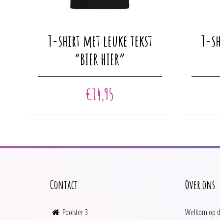
Dit
Dit
T-shirt met leuke tekst
T-sh
product
product
heeft
heeft
“BIER HIER”
meerdere
meerdere
variaties.
variaties.
€
14,95
Deze
Deze
optie
optie
kan
kan
gekozen
gekozen
worden
worden
op
op
de
de
productpagina
productpagin
Contact
Over ons
Poolster 3
Welkom op d