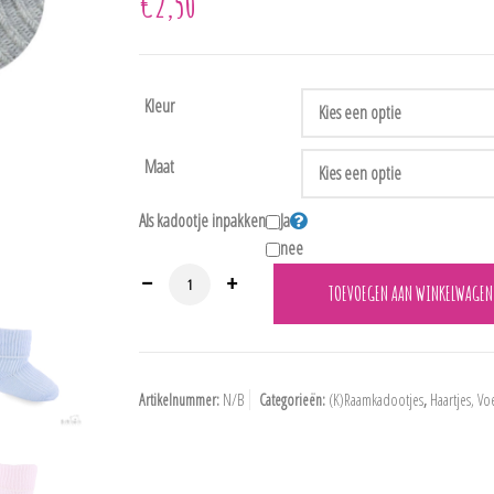
€
2,50
Kleur
Maat
Als kadootje inpakken
Ja
nee
S01 Sokje in 5 lieve kleurtjes. aantal
TOEVOEGEN AAN WINKELWAGEN
Artikelnummer:
N/B
Categorieën:
(K)Raamkadootjes
,
Haartjes, Vo