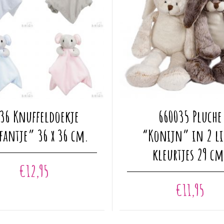
Dit
36 Knuffeldoekje
660035 Pluche
product
heeft
fantje” 36 x 36 cm.
“Konijn” in 2 li
meerdere
kleurtjes 29 cm
variaties.
€
12,95
Deze
optie
€
11,95
kan
gekozen
worden