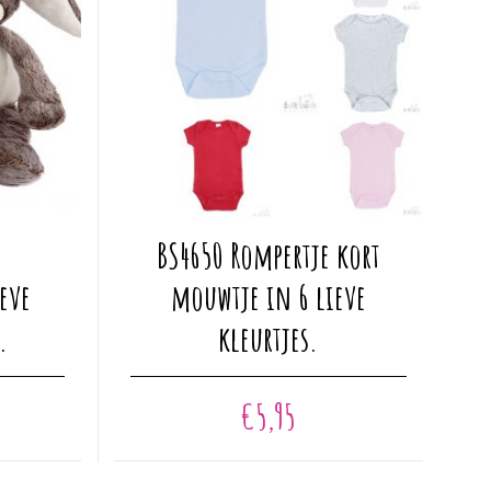
Dit
BS4650 Rompertje kort
product
heeft
eve
mouwtje in 6 lieve
meerdere
.
kleurtjes.
variaties.
Deze
optie
€
5,95
kan
gekozen
worden