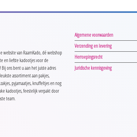
op
de
a
productpagina
Algemene voorwaarden
Verzending en levering
e website van RaamKado, dé webshop
Herroepingsrecht
te en liefste kadootjes voor de
! Bij ons bent u aan het juiste adres
Juridische kennisgeving
rleukste assortiment aan pakjes,
pzakjes, pyjamaatjes, knuffeltjes en nog
ke kadootjes, feestelijk verpakt door
aste team.