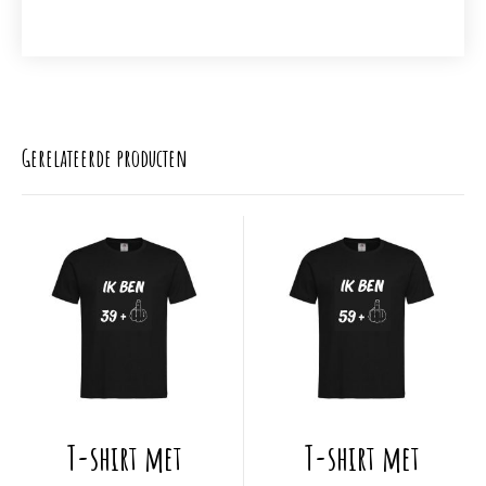
Gerelateerde producten
Dit
Dit
T-shirt met
T-shirt met
product
product