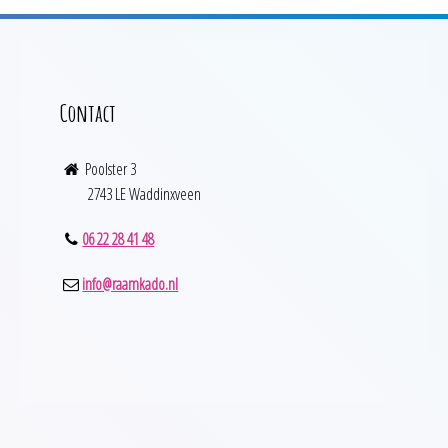
Contact
Poolster 3
2743 LE Waddinxveen
06 22 28 41 48
info@raamkado.nl