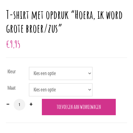
T-shirt met opdruk “Hoera, ik word
grote broer/zus”
€
9,95
Kleur
Maat
T-shirt met opdruk "Hoera, ik word grote broer/zus" aantal
TOEVOEGEN AAN WINKELWAGEN