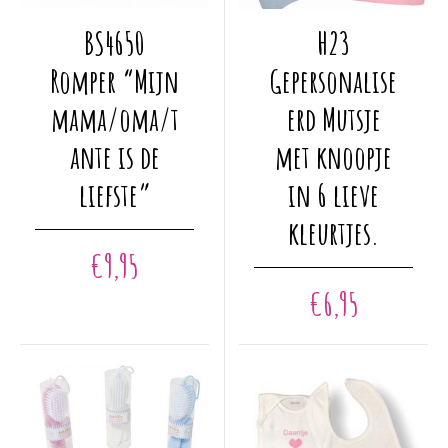
Dit
Dit
BS4650
H23
product
product
heeft
heeft
Romper “Mijn
Gepersonalise
meerdere
meerdere
mama/oma/t
erd Mutsje
variaties.
variaties.
Deze
Deze
ante is de
met knoopje
optie
optie
liefste”
in 6 lieve
kan
kan
gekozen
gekozen
kleurtjes.
worden
worden
€
9,95
op
op
€
6,95
de
de
productpagina
productpagina